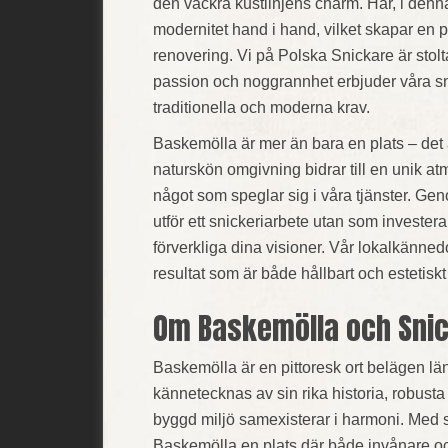
den vackra kustlinjens charm. Här, i denna
modernitet hand i hand, vilket skapar en 
renovering. Vi på Polska Snickare är stolt
passion och noggrannhet erbjuder våra sn
traditionella och moderna krav.
Baskemölla är mer än bara en plats – det
naturskön omgivning bidrar till en unik at
något som speglar sig i våra tjänster. Gen
utför ett snickeriarbete utan som investerar
förverkliga dina visioner. Vår lokalkänned
resultat som är både hållbart och estetiskt 
Om Baskemölla och Snic
Baskemölla är en pittoresk ort belägen l
kännetecknas av sin rika historia, robusta 
byggd miljö samexisterar i harmoni. Med s
Baskemölla en plats där både invånare och