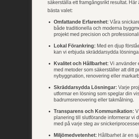
säkerställa ett framgångsrikt resultat. Här 
bästa valet:
Omfattande Erfarenhet:
Våra snickare
både traditionella och moderna byggmet
projekt med precision och professional
Lokal Förankring:
Med en djup förståe
kan vi erbjuda skräddarsydda lösningar
Kvalitet och Hållbarhet:
Vi använder e
med metoder som säkerställer att ditt pr
nybyggnation, renovering eller markarb
Skräddarsydda Lösningar:
Varje proj
utformar en lösning som speglar din vis
badrumsrenovering eller takmålning.
Transparens och Kommunikation:
Vi
planering till slutförande informerar vi di
med på varje steg av snickeriprocesse
Miljömedvetenhet:
Hållbarhet är en sj