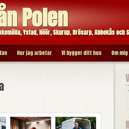
ån Polen
askemölla, Ystad, Höör, Skurup, Brösarp, Abbekås och 
dan
Hur jag arbetar
Vi bygger ditt hus
Om mig
a