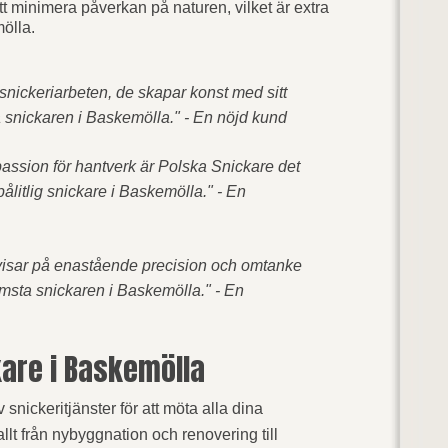
tt minimera påverkan på naturen, vilket är extra
mölla.
snickeriarbeten, de skapar konst med sitt
a snickaren i Baskemölla." - En nöjd kund
ssion för hantverk är Polska Snickare det
ålitlig snickare i Baskemölla." - En
visar på enastående precision och omtanke
rämsta snickaren i Baskemölla." - En
are i Baskemölla
 snickeritjänster för att möta alla dina
lt från nybyggnation och renovering till