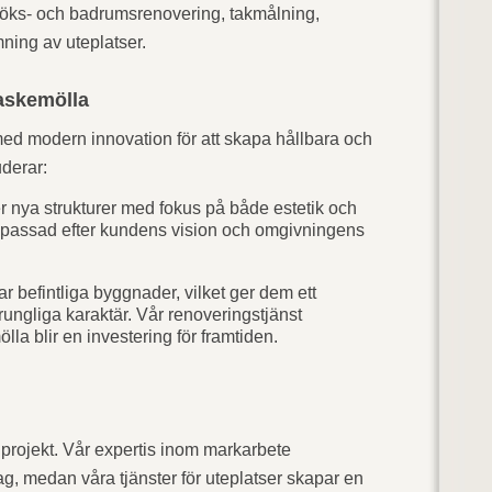
köks- och badrumsrenovering, takmålning,
mning av uteplatser.
askemölla
med modern innovation för att skapa hållbara och
uderar:
 nya strukturer med fokus på både estetik och
anpassad efter kundens vision och omgivningens
r befintliga byggnader, vilket ger dem ett
prungliga karaktär. Vår renoveringstjänst
lla blir en investering för framtiden.
gprojekt. Vår expertis inom markarbete
rlag, medan våra tjänster för uteplatser skapar en