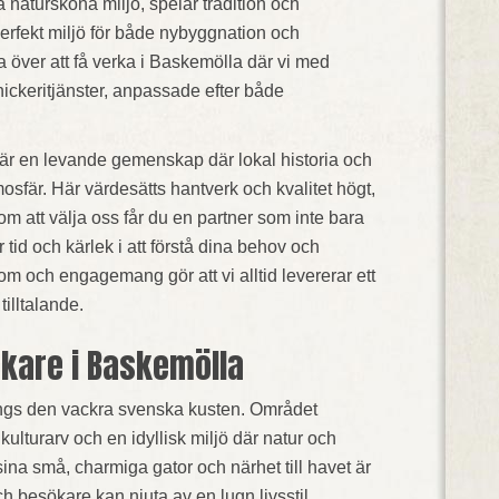
 natursköna miljö, spelar tradition och
perfekt miljö för både nybyggnation och
a över att få verka i Baskemölla där vi med
ickeritjänster, anpassade efter både
 är en levande gemenskap där lokal historia och
mosfär. Här värdesätts hantverk och kvalitet högt,
om att välja oss får du en partner som inte bara
 tid och kärlek i att förstå dina behov och
om och engagemang gör att vi alltid levererar ett
tilltalande.
kare i Baskemölla
ängs den vackra svenska kusten. Området
kulturarv och en idyllisk miljö där natur och
ina små, charmiga gator och närhet till havet är
 besökare kan njuta av en lugn livsstil,