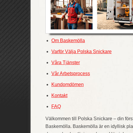
Om Baskemölla
Varför Välja Polska Snickare
Våra Tjänster
Vår Arbetsprocess
Kundomdömen
Kontakt
FAQ
Välkommen till Polska Snickare – din förs
Baskemölla. Baskemölla är en idyllisk pl