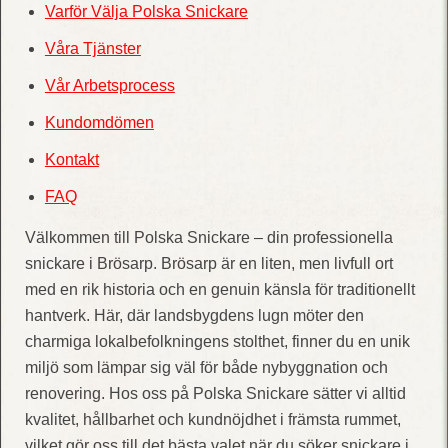
Varför Välja Polska Snickare
Våra Tjänster
Vår Arbetsprocess
Kundomdömen
Kontakt
FAQ
Välkommen till Polska Snickare – din professionella
snickare i Brösarp. Brösarp är en liten, men livfull ort
med en rik historia och en genuin känsla för traditionellt
hantverk. Här, där landsbygdens lugn möter den
charmiga lokalbefolkningens stolthet, finner du en unik
miljö som lämpar sig väl för både nybyggnation och
renovering. Hos oss på Polska Snickare sätter vi alltid
kvalitet, hållbarhet och kundnöjdhet i främsta rummet,
vilket gör oss till det bästa valet när du söker snickare i