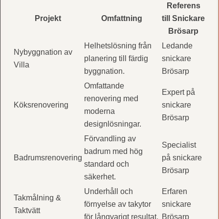
Referens
Projekt
Omfattning
till Snickare
Brösarp
Helhetslösning från
Ledande
Nybyggnation av
planering till färdig
snickare
Villa
byggnation.
Brösarp
Omfattande
Expert på
renovering med
Köksrenovering
snickare
moderna
Brösarp
designlösningar.
Förvandling av
Specialist
badrum med hög
Badrumsrenovering
på snickare
standard och
Brösarp
säkerhet.
Underhåll och
Erfaren
Takmålning &
förnyelse av takytor
snickare
Taktvätt
för långvarigt resultat.
Brösarp