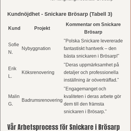
Kundnöjdhet - Snickare Brösarp (Tabell 3)
Kommentar om Snickare
Kund
Projekt
Brösarp
"Polska Snickare levererade
Sofie
Nybyggnation
fantastiskt hantverk – den
N.
bästa snickaren i Brösarp!"
"Deras uppmärksamhet på
Erik
Köksrenovering
detaljer och professionella
L.
inställning är oöverträffad."
"Engagemanget och
Malin
kvaliteten i deras arbete gör
Badrumsrenovering
G.
dem till den främsta
snickaren i Brösarp."
Vår Arbetsprocess för Snickare i Brösarp