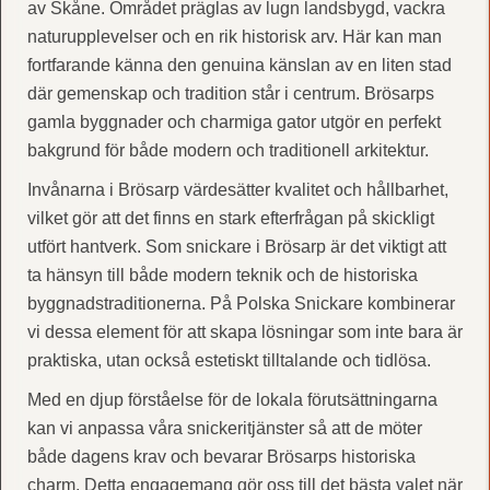
av Skåne. Området präglas av lugn landsbygd, vackra
naturupplevelser och en rik historisk arv. Här kan man
fortfarande känna den genuina känslan av en liten stad
där gemenskap och tradition står i centrum. Brösarps
gamla byggnader och charmiga gator utgör en perfekt
bakgrund för både modern och traditionell arkitektur.
Invånarna i Brösarp värdesätter kvalitet och hållbarhet,
vilket gör att det finns en stark efterfrågan på skickligt
utfört hantverk. Som snickare i Brösarp är det viktigt att
ta hänsyn till både modern teknik och de historiska
byggnadstraditionerna. På Polska Snickare kombinerar
vi dessa element för att skapa lösningar som inte bara är
praktiska, utan också estetiskt tilltalande och tidlösa.
Med en djup förståelse för de lokala förutsättningarna
kan vi anpassa våra snickeritjänster så att de möter
både dagens krav och bevarar Brösarps historiska
charm. Detta engagemang gör oss till det bästa valet när