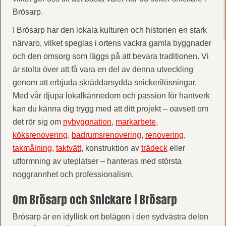
Brösarp.
I Brösarp har den lokala kulturen och historien en stark
närvaro, vilket speglas i ortens vackra gamla byggnader
och den omsorg som läggs på att bevara traditionen. Vi
är stolta över att få vara en del av denna utveckling
genom att erbjuda skräddarsydda snickerilösningar.
Med vår djupa lokalkännedom och passion för hantverk
kan du känna dig trygg med att ditt projekt – oavsett om
det rör sig om
nybyggnation
,
markarbete
,
köksrenovering
,
badrumsrenovering
,
renovering
,
takmålning
,
taktvätt
, konstruktion av
trädeck
eller
utformning av uteplatser – hanteras med största
noggrannhet och professionalism.
Om Brösarp och Snickare i Brösarp
Brösarp är en idyllisk ort belägen i den sydvästra delen