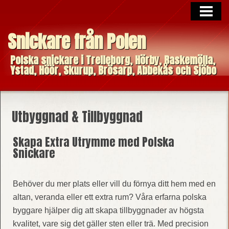
FÖRSTASIDAN
Snickare från Polen
HUR JAG ARBETAR
VI BYGGER DITT HUS
Polska snickare i Trelleborg, Hörby, Baskemölla,
Ystad, Höör, Skurup, Brösarp, Abbekås och Sjöbo
OM MIG
KONTAKT
Utbyggnad & Tillbyggnad
Skapa Extra Utrymme med Polska
Snickare
Behöver du mer plats eller vill du förnya ditt hem med en
altan, veranda eller ett extra rum? Våra erfarna polska
byggare hjälper dig att skapa tillbyggnader av högsta
kvalitet, vare sig det gäller sten eller trä. Med precision